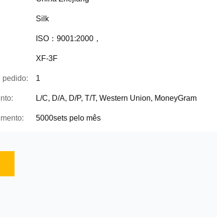
Silk
ISO：9001:2000，
XF-3F
 pedido:
1
nto:
L/C, D/A, D/P, T/T, Western Union, MoneyGram
imento:
5000sets pelo mês