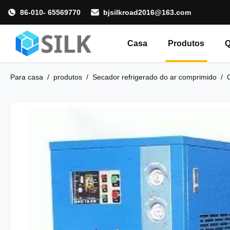
86-010- 65569770
bjsilkroad2016@163.com
Casa
Produtos
Para casa
/
produtos
/
Secador refrigerado do ar comprimido
/