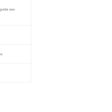
guida seu
no